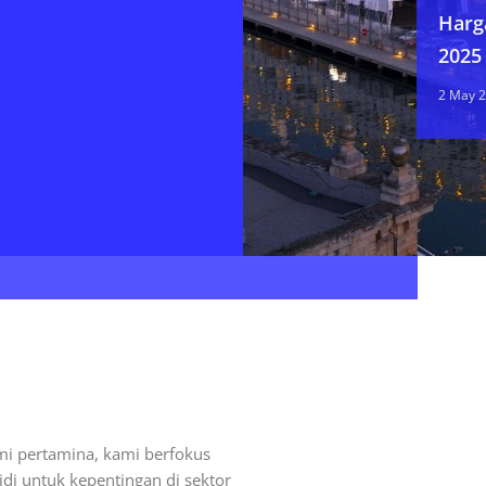
Harg
2025
2 May 
smi pertamina, kami berfokus
i untuk kepentingan di sektor