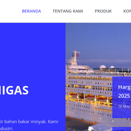
BERANDA
TENTANG KAMI
PRODUK
KO
MIGAS
Harg
2025
16 May
tir bahan bakar minyak. Kami
dustri.