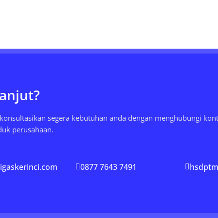
anjut?
, konsultasikan segera kebutuhan anda dengan menghubungi kon
oduk perusahaan.
gaskerinci.com
0877 7643 7491
hsdptm