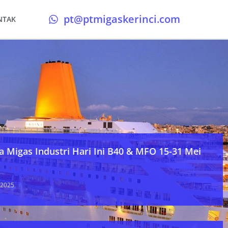
pt@ptmigaskerinci.com
NTAK
a Migas Industri Hari Ini B40 & MFO 15-31 Mei
 2025